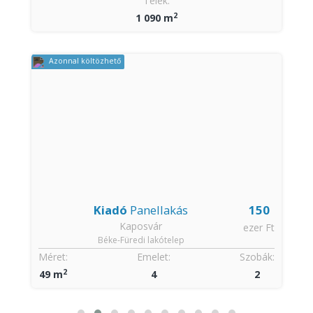
:
Telek:
2
1 090 m
Azonnal költözhető
Kiadó
Panellakás
150
Kaposvár
t
ezer Ft
Béke-Füredi lakótelep
:
Méret:
Emelet:
Szobák:
2
49 m
4
2