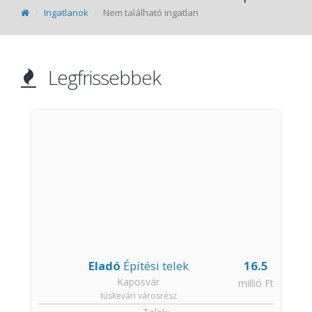
Ingatlanok
Nem található ingatlan
Legfrissebbek
Eladó
Építési telek
16.5
Kaposvár
t
millió Ft
tüskevári városrész