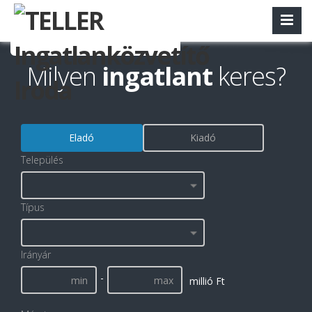
Milyen
ingatlant
keres?
Eladó
Kiadó
Település
Típus
Irányár
-
millió Ft