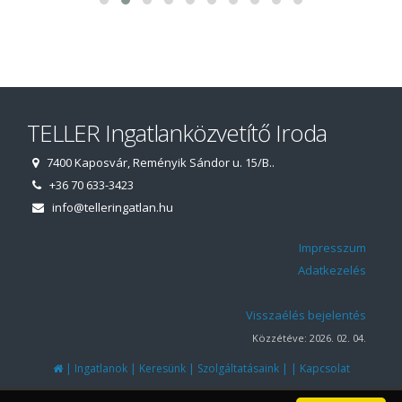
TELLER Ingatlanközvetítő Iroda
7400 Kaposvár, Reményik Sándor u. 15/B..
+36 70 633-3423
info@telleringatlan.hu
Impresszum
Adatkezelés
Visszaélés bejelentés
Közzétéve: 2026. 02. 04.
|
|
|
|
|
Ingatlanok
Keresünk
Szolgáltatásaink
Kapcsolat