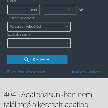
Méret
-
2
m
Terület, városrész
Válasszon települést
Szobák száma
Keresés
További paraméterek
Kereső kiürítése
404 - Adatbázisunkban nem
található a keresett adatlap